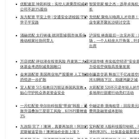
优配速至 坤彩科技：实控人谢秉昆拟减持
智策管家 银之杰：选举卓海
公司不超3%股份
长
东方配资 平安上学 | 交通安全进校园 守护
无忧配 聚焦AI电商人才培养
学子平安路
业专家齐聚长沙研讨交流
涌融优配 太行铸魂 德润晋城|我市体系化
沪深投 林彪最后一次见外宾
推动校家社协同育人
场，一个人枯坐大厅角落，叶
出席
万店优配 评估潜在投资风险 丹麦第二大退
河源华锋 夯实低空经济“安全底
休基金考虑削减美国敞口
力促低空保险高质量发展
金来源配资 美国商业地产股重挫 人工智能
创赢盘交易 释放三千亿改造
恐慌进一步扩散
河AI网络下沉，助建鸿蒙之城
宜人配资 515 投教日万联证券国风宣教，
大彩配资 520不只是年轻人的
贴心守护民众养老资金安全
多地举行甜蜜行动亮灯活动
一片红配资 华尔街科技股“带崩”韩股：通
中融证券 渤海租赁：回应美
胀升温叠加三星罢工风险，KOSPI重挫逾
费用及融资成本影响
3%
九连阳 完了！澳洲，真要再加息！阿尔巴
宝利配资 A股科技股印钞机，毛
尼斯被逼妥协！澳洲油价全面上涨？
净利率20%，社保基金最新重