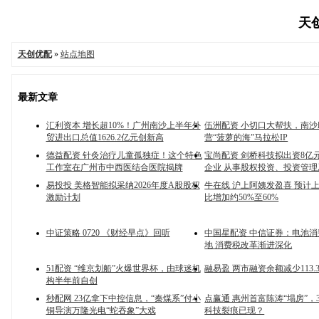
天创
天创优配
»
站点地图
最新文章
汇利资本 增长超10%！广州南沙上半年外
伍洲配资 小切口大帮扶，南
贸进出口总值1626.2亿元创新高
营“菠萝的海”马拉松IP
德益配资 针灸治疗儿童孤独症！这个特色
宝尚配资 剑桥科技拟出资8亿
工作室在广州市中西医结合医院揭牌
企业 从事股权投资、投资管
易投投 美格智能拟采纳2026年度A股股权
牛在线 沪上阿姨发盈喜 预计
激励计划
比增加约50%至60%
中证策略 0720 《财经早点》回听
中国星配资 中信证券：电池
地 消费税改革渐进深化
51配资 “维京划船”火爆世界杯，由球迷机
融易盈 两市融资余额减少113.
构半年前自创
秒配网 23亿拿下中控信息，“秦煤系”付小
点赢通 惠州首富陈涛“塌房”，3
铜导演万隆光电“蛇吞象”大戏
科技裂痕已现？