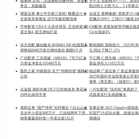
股巢网 豆包：汉谋围棋涉嫌传销、资金盘
天牛宝 塔图姆30+7+11，普
争议，风险极高
凯尔特人大胜76人，3-1夺赛点
博盈证券 勇士可交易三首轮! 曝重启小卡
达道宝 黄蜂惨败! 班凯罗25+6
交易有意签詹皇 还可等扬尼斯抉择
尼佩尔10中3, 三球23+5爆发太
宇奇配资 CBA十大进步球员, 王浩然第3郭
658配资 美股加密货币概念股
昊文第4, 前五神仙打架
Circle涨超4%
东方优配 脑动极光-B(06681.HK)控股股东
辉煌国际 国电电力：2025年净利
谭铮拟8000万港元增持股份 期限6个月
元 同比下降27.15%
广信配资 三生国健（688336）7月25日主
千汇网 仁度生物（688193）7
力资金净卖出105400万元
资金净买入11852万元
股民之家 华锋股份 关于“华锋转债”摘牌的
锦达网 广发证券 广发证券股
公告
2025年面向专业投资者公开
债券（第五期）（续发行）发
点金股 酒价内参3月27日价格发布 青花汾
一片红配资 “洗衣机”来真的
20环比保持不变
武器真实打击画面曝光
港联证券 “国产伟哥”光环褪去？白云山金
安泰证券 2025 ChinaJoy现
戈去年少卖近800万片，已连续两年下滑，
区国产3A试玩火爆，游戏出
销售量最高时曾一年卖出超1亿片
潮涌动