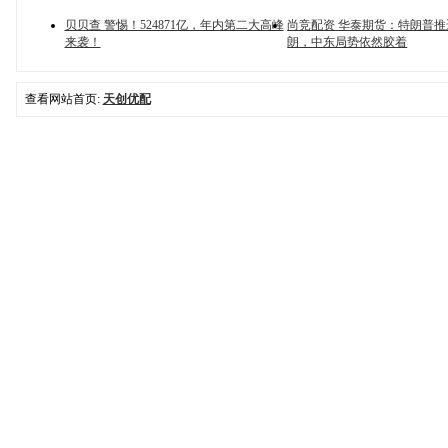
贝贝查 警惕！524871亿，年内第二大高峰
尚竞配资 华泰期货：特朗普
来袭！
朗，中东局势依然胶着
查看网站首页:
天创优配